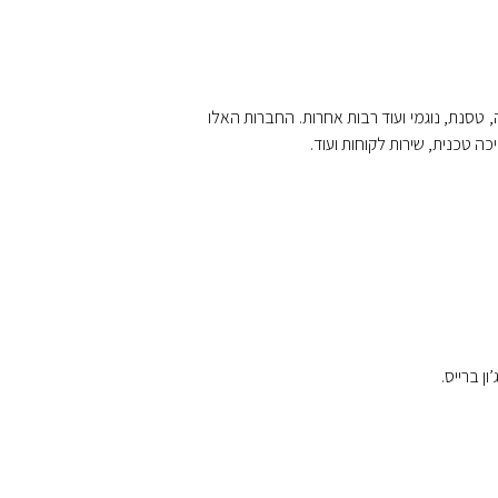
, משרד הביטחון, פרטנר, yes, סלקום, מטריקס, יעל תוכנה, טסנת, נוגמי ועוד רבות אחרות. החברות האלו
כה טכנית, שירות לקוחות ועוד.
ן ברייס.