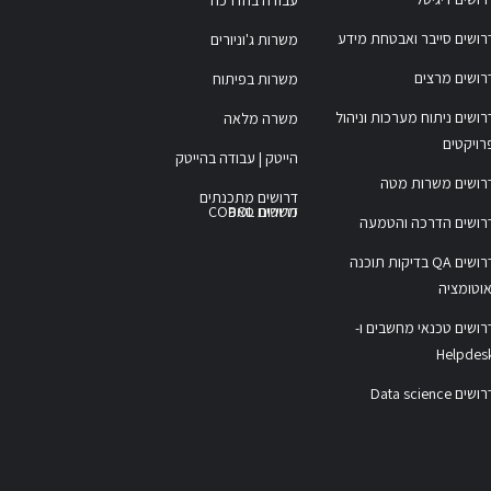
עבודה בהדרכה
רושים סייבר ואבטחת מידע
משרות ג'וניורים
רושים מרצים
משרות בפיתוח
רושים ניתוח מערכות וניהול
משרה מלאה
רויקטים
הייטק | עבודה בהייטק
רושים משרות מטה
דרושים מתכנתים
משרות COBOL
דרושים סאפ
רושים הדרכה והטמעה
דרושים QA בדיקות תוכנה
אוטומציה
רושים טכנאי מחשבים ו-
Helpdes
ושים Data science