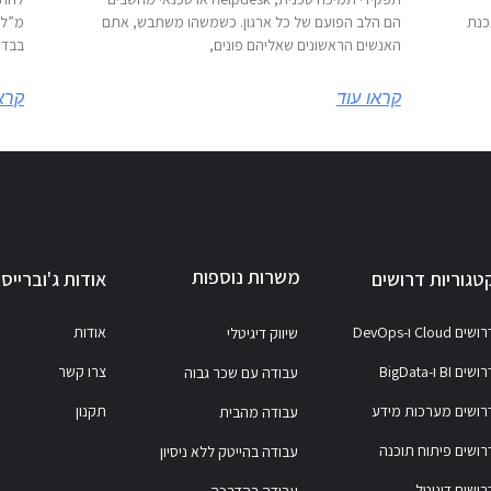
כנת
הם הלב הפועם של כל ארגון. כשמשהו משתבש, אתם
מ”לנ
האנשים הראשונים שאליהם פונים,
בבדי
קראו עוד
קראו
משרות נוספות
טגוריות דרושים
אודות ג'וברייס
ושים Cloud ו-DevOps
אודות
שיווק דיגיטלי
ושים BI ו-BigData
צרו קשר
עבודה עם שכר גבוה
רושים מערכות מידע
תקנון
עבודה מהבית
רושים פיתוח תוכנה
עבודה בהייטק ללא ניסיון
רושים דיגיטל