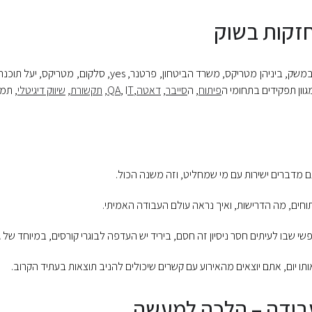
חזקות בשוק
בירידים הקודמים השתתפו חברות מהמובילות במשק, ביניהן מטריקס
גוון תפקידים בתחומי ה
פיתוח
, ה
סייבר
,
דאטה
,
T
, I
QA
,
תקשורת
,
שיווק דיגיטלי
, תמי
ם מדברים ישירות עם מי שמחליט, וזה משנה הכול.
וחים, מה הדרישות, ואיך נראה עולם העבודה האמיתי.
 שבו לעיתים חסר ניסיון זה חסם, ביריד יש העדפה לבוגרי קורסים, במיוחד של ג’ו
 יום, אתם יוצאים מהאירוע עם קשרים שיכולים להניב תוצאות בעתיד הקרוב.
עבודה – הלכה למעשה