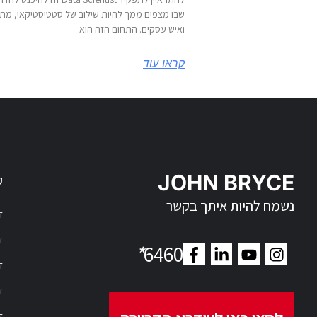
שבו מצפים ממך להיות שילוב של סטטיסטיקאי, מת
ואיש עסקים. התחום הזה הוא
קראו עוד
JOHN BRYCE
ק
נשמח להיות איתך בקשר
דר
דר
*
6460
ד
ד
ד