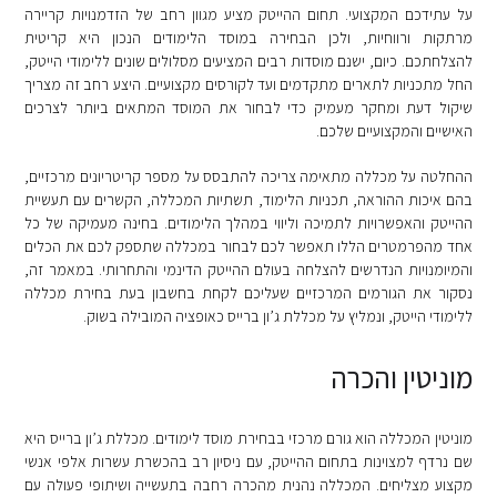
על עתידכם המקצועי. תחום ההייטק מציע מגוון רחב של הזדמנויות קריירה
מרתקות ורווחיות, ולכן הבחירה במוסד הלימודים הנכון היא קריטית
להצלחתכם. כיום, ישנם מוסדות רבים המציעים מסלולים שונים ללימודי הייטק,
החל מתכניות לתארים מתקדמים ועד לקורסים מקצועיים. היצע רחב זה מצריך
שיקול דעת ומחקר מעמיק כדי לבחור את המוסד המתאים ביותר לצרכים
האישיים והמקצועיים שלכם.
ההחלטה על מכללה מתאימה צריכה להתבסס על מספר קריטריונים מרכזיים,
בהם איכות ההוראה, תכניות הלימוד, תשתיות המכללה, הקשרים עם תעשיית
ההייטק והאפשרויות לתמיכה וליווי במהלך הלימודים. בחינה מעמיקה של כל
אחד מהפרמטרים הללו תאפשר לכם לבחור במכללה שתספק לכם את הכלים
והמיומנויות הנדרשים להצלחה בעולם ההייטק הדינמי והתחרותי. במאמר זה,
נסקור את הגורמים המרכזיים שעליכם לקחת בחשבון בעת בחירת מכללה
ללימודי הייטק, ונמליץ על מכללת ג’ון ברייס כאופציה המובילה בשוק.
מוניטין והכרה
מוניטין המכללה הוא גורם מרכזי בבחירת מוסד לימודים. מכללת ג’ון ברייס היא
שם נרדף למצוינות בתחום ההייטק, עם ניסיון רב בהכשרת עשרות אלפי אנשי
מקצוע מצליחים. המכללה נהנית מהכרה רחבה בתעשייה ושיתופי פעולה עם