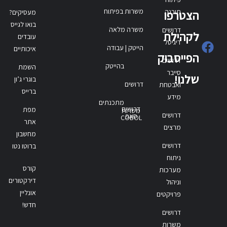
משרות בפיתוח
תוכנה
הצטרפו
מעסיקים?
בואו לגייס
משרה מלאה
דרושים
לקהילת
עובדים
דיגיטל
הייטק | עבודה
איכותיים
הפייסבוק
דרושים
בהייטק
השמת
סייבר
שלנו!
בוגרי ג’ון
דרושים
ואבטחת
ברייס
מידע
מתכנתים
דרושים
מפת
משרות
דרושים
סאפ
COBOL
אתר
מרצים
מחשבון
דרושים
ברוטו נטו
ניתוח
קורס
מערכות
דירקטורים
וניהול
אונליין
פרויקטים
חדש!
דרושים
משרות