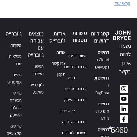
קראו עוד
JOHN
משרות
קטגוריות
אודות
מוצאים
ג'וברייס
BRYCE
נוספות
דרושים
ג'וברייס
עבודה
נשמח
משרות
עם
דרושים
אודות
להיות
ג'וברייס
שיווק דיגיטלי
טבלאות
Cloud ו-
איתך
צרו קשר
שכר
חפשו
עבודה עם שכר
DevOps
בקשר
משרה
תקנון
טיפים
גבוה
דרושים BI
ומאמרים
ג’ון ברייס
ו-
עבודה מהבית
טאלנט
BigData
קורסי
עבודה בהייטק
הכשרה
דרושים
לעולם
ללא ניסיון
מערכות
ההייטק
מידע
עבודה בהדרכה
קורסים
*
6460
דרושים
משרות ג'וניורים
מקצועיים
פיתוח